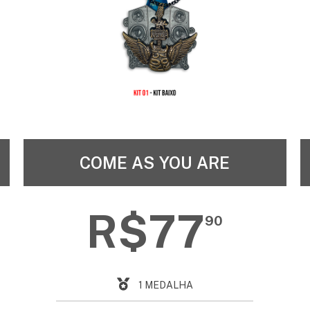
COME AS YOU ARE
R$77
90
1 MEDALHA