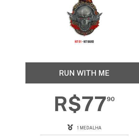
RUN WITH ME
R$77
90
1 MEDALHA