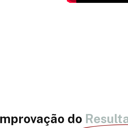
Garanta a sua Inscrição
Escolha o seu Kit e venha se desafiar em mais uma prova!
Inscreva-se
mprovação do
Result