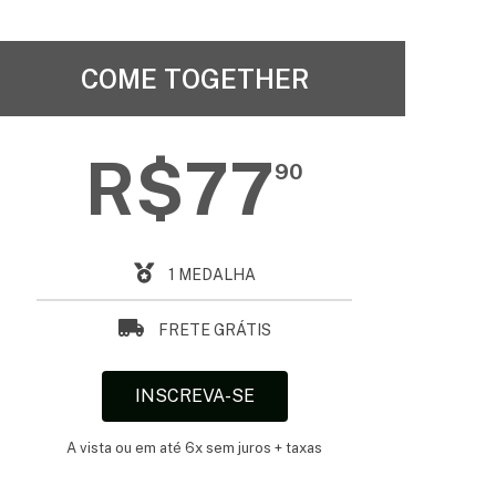
COME TOGETHER
R$77
90
1 MEDALHA
FRETE GRÁTIS
INSCREVA-SE
A vista ou em até 6x sem juros + taxas