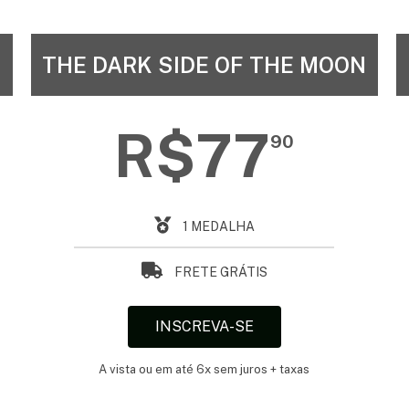
THE DARK SIDE OF THE MOON
R$77
90
1 MEDALHA
FRETE GRÁTIS
INSCREVA-SE
A vista ou em até 6x sem juros + taxas