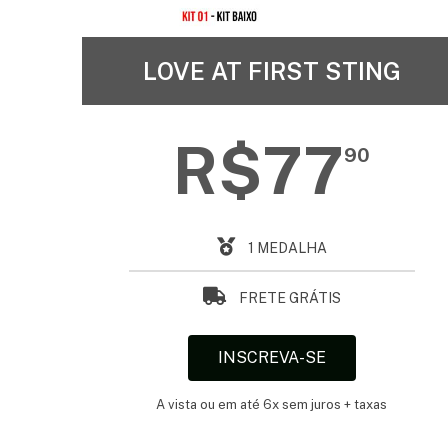
LOVE AT FIRST STING
R$77
90
1 MEDALHA
FRETE GRÁTIS
INSCREVA-SE
A vista ou em até 6x sem juros + taxas