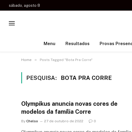
sábado, agosto 8
Menu
Resultados
Provas Presenc
»
Home
Posts Tagged "Bota Pra Corre"
PESQUISA:
BOTA PRA CORRE
Olympikus anuncia novas cores de
modelos da família Corre
By
Chelso
27 de outubro de 2022
0
Olympikus anuncia novas cores de modelos da família