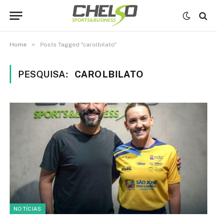
»
Home
Posts Tagged "carolbilato"
PESQUISA:
CAROLBILATO
NOTÍCIAS