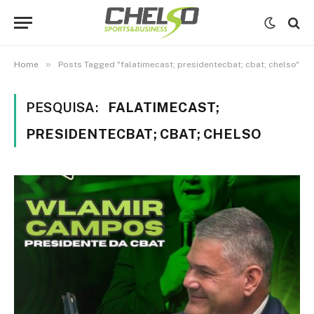
»
Home
Posts Tagged "falatimecast; presidentecbat; cbat; chelso"
PESQUISA:
FALATIMECAST;
PRESIDENTECBAT; CBAT; CHELSO