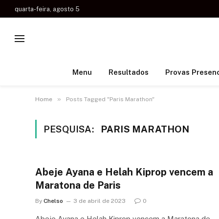
quarta-feira, agosto 5
Menu
Resultados
Provas Presenc
»
Home
Posts Tagged "Paris Marathon"
PESQUISA:
PARIS MARATHON
Abeje Ayana e Helah Kiprop vencem a
Maratona de Paris
By
Chelso
3 de abril de 2023
0
Abeje Ayana e Helah Kiprop vencem a Maratona de