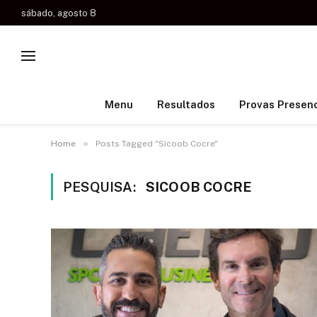
sábado, agosto 8
Menu
Resultados
Provas Presenc
»
Home
Posts Tagged "Sicoob Cocre"
PESQUISA:
SICOOB COCRE