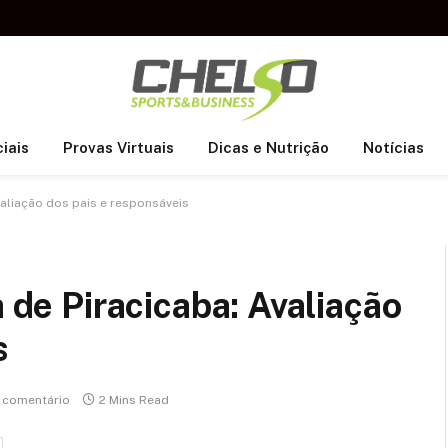
iais
Provas Virtuais
Dicas e Nutrição
Notícias
Avaliação dos pais e responsáveis
a de Piracicaba: Avaliação
s
comentário
2 Mins Read