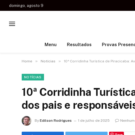
domingo, agosto 9
Menu
Resultados
Provas Presenc
»
»
Home
Notícias
10ª Corridinha Turística de Piracicaba: 
NOTÍCIAS
10ª Corridinha Turístic
dos pais e responsávei
By
Edilson Rodrigues
1 de julho de 2025
Nenhum 
Save