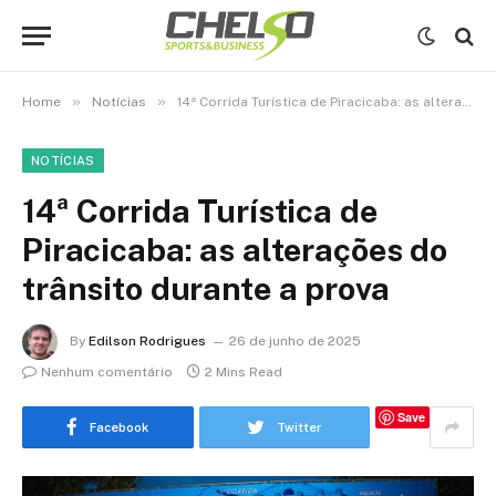
»
»
Home
Notícias
14ª Corrida Turística de Piracicaba: as alterações do trânsito durante a prova
NOTÍCIAS
14ª Corrida Turística de
Piracicaba: as alterações do
trânsito durante a prova
By
Edilson Rodrigues
26 de junho de 2025
Nenhum comentário
2 Mins Read
Save
Facebook
Twitter