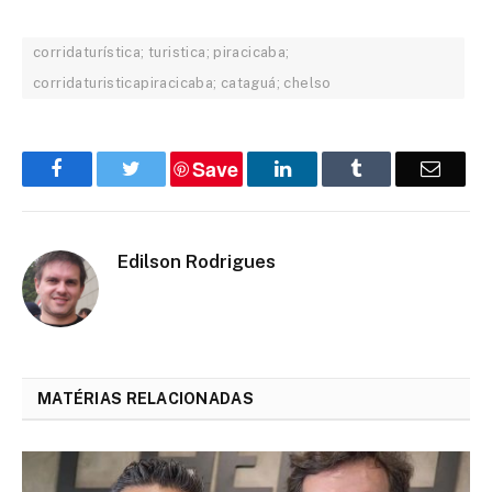
corridaturística; turistica; piracicaba;
corridaturisticapiracicaba; cataguá; chelso
Save
Facebook
Twitter
LinkedIn
Tumblr
Email
Edilson Rodrigues
MATÉRIAS RELACIONADAS