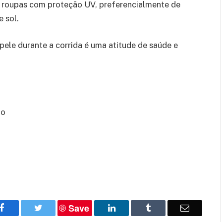
sar roupas com proteção UV, preferencialmente de
 sol.
pele durante a corrida é uma atitude de saúde e
to
Save
Facebook
Twitter
LinkedIn
Tumblr
Email