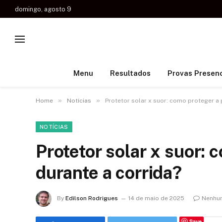
domingo, agosto 9
Menu
Resultados
Provas Presenc
»
»
Home
Notícias
Protetor solar x suor: como proteger a 
NOTÍCIAS
Protetor solar x suor: 
durante a corrida?
By
Edilson Rodrigues
14 de maio de 2025
Nenhu
Save