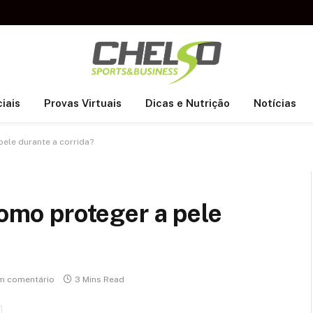
iais
Provas Virtuais
Dicas e Nutrição
Notícias
pele durante a corrida?
como proteger a pele
m comentário
3 Mins Read