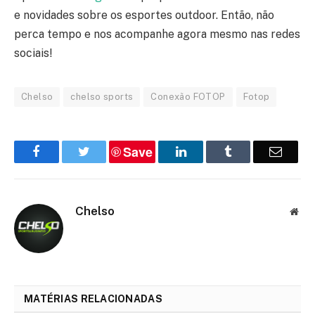
e novidades sobre os esportes outdoor. Então, não
perca tempo e nos acompanhe agora mesmo nas redes
sociais!
Chelso
chelso sports
Conexão FOTOP
Fotop
Save
Facebook
Twitter
LinkedIn
Tumblr
Email
Chelso
Web
MATÉRIAS RELACIONADAS