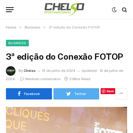
»
»
Home
Business
3ª edição do Conexão FOTOP
BUSINESS
3ª edição do Conexão FOTOP
By
Chelso
15 de julho de 2024
Updated:
12 de julho de
2024
Nenhum comentário
3 Mins Read
Save
Facebook
Twitter