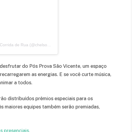
Uma publicação compartilhada por Chelso Sports • Corrida de Rua (@chelsosports)
 desfrutar do Pós Prova São Vicente, um espaço
recarregarem as energias. E se você curte música,
nimar a todos.
o distribuídos prêmios especiais para os
três maiores equipes também serão premiadas,
s presenciais.