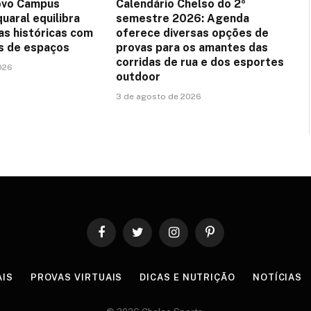
ovo Campus
Calendário Chelso do 2º
uaral equilibra
semestre 2026: Agenda
as históricas com
oferece diversas opções de
es de espaços
provas para os amantes das
corridas de rua e dos esportes
026
outdoor
3 de agosto de 2026
Facebook
Twitter
Instagram
Pinterest
AIS
PROVAS VIRTUAIS
DICAS E NUTRIÇÃO
NOTÍCIAS