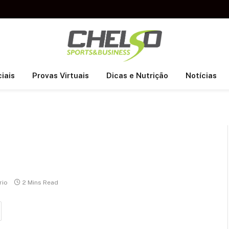
iais
Provas Virtuais
Dicas e Nutrição
Notícias
rio
2 Mins Read