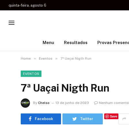
quinta-feira, agosto 6
Menu
Resultados
Provas Presenc
»
»
Home
Eventos
7ª Uaçai Nigth Run
EVENTOS
7ª Uaçai Nigth Run
By
Chelso
13 de junho de 2023
Nenhum comentá
Save
Facebook
Twitter