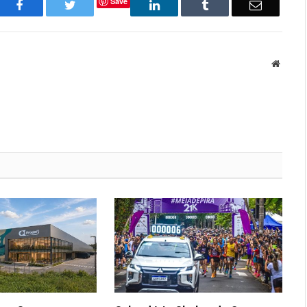
Save
Facebook
Twitter
LinkedIn
Tumblr
Email
Websit