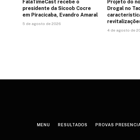
FalaTimeCast recebe o
Projeto do n
presidente da Sicoob Cocre
Drogal no Taq
em Piracicaba, Evandro Amaral
característic
revitalizaçõ
5 de agosto de 2026
4 de agosto de 2
MENU
RESULTADOS
PROVAS PRESENCI