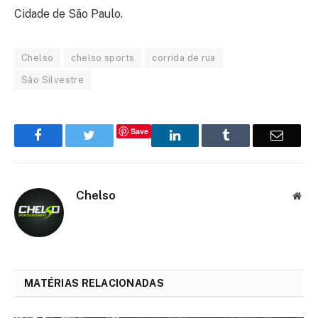
Cidade de São Paulo.
Chelso
chelso sports
corrida de rua
São Silvestre
Save
Facebook
Twitter
LinkedIn
Tumblr
Email
Chelso
Web
MATÉRIAS RELACIONADAS