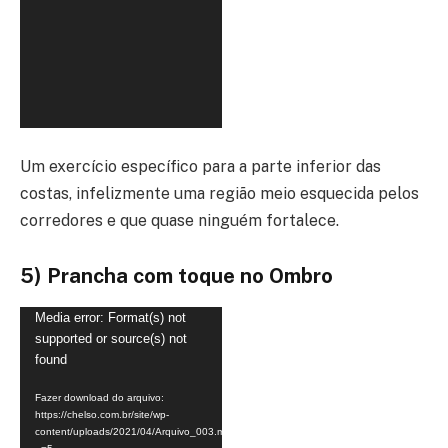
Um exercício específico para a parte inferior das
costas, infelizmente uma região meio esquecida pelos
corredores e que quase ninguém fortalece.
5) Prancha com toque no Ombro
Tocador
Media error: Format(s) not
supported or source(s) not
de
found
vídeo
Fazer download do arquivo:
https://chelso.com.br/site/wp-
content/uploads/2021/04/Arquivo_003.mp4?