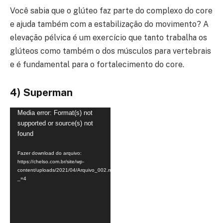
Você sabia que o glúteo faz parte do complexo do core
e ajuda também com a estabilização do movimento? A
elevação pélvica é um exercício que tanto trabalha os
glúteos como também o dos músculos para vertebrais
e é fundamental para o fortalecimento do core.
4) Superman
Tocador
Media error: Format(s) not
supported or source(s) not
de
found
vídeo
Fazer download do arquivo:
https://chelso.com.br/site/wp-
content/uploads/2021/04/Arquivo_002.mp4?
_=4