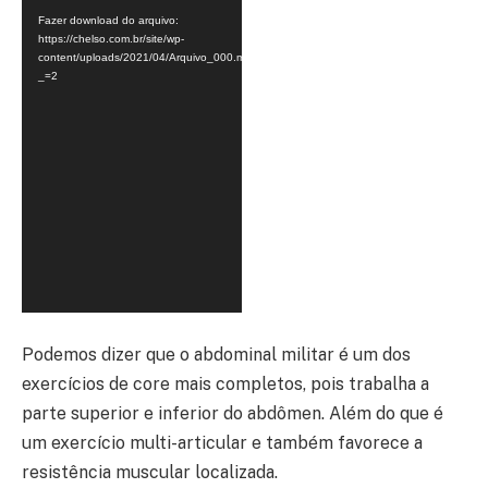
Fazer download do arquivo:
https://chelso.com.br/site/wp-
content/uploads/2021/04/Arquivo_000.mp4?
_=2
Podemos dizer que o abdominal militar é um dos
exercícios de core mais completos, pois trabalha a
parte superior e inferior do abdômen. Além do que é
um exercício multi-articular e também favorece a
resistência muscular localizada.