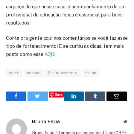
esqueça de que nesse caso, o acompanhamento de um
profissional de educação física é essencial para bons
resultados!
Conta pra gente aqui nos comentários se você faz esse
tipo de fortalecimento! E se curtiu as dicas, tem mais
posts como esse
AQUI
.
corre
corrida
Fortalecimento
treino
Save
Facebook
Twitter
LinkedIn
Tumblr
Email
Bruno Faria
Web
Bruno Faria é formado em educação física (CREF