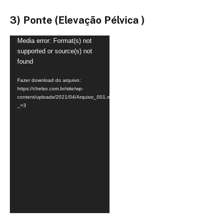
3) Ponte (Elevação Pélvica )
Tocador
Media error: Format(s) not
supported or source(s) not
de
found
vídeo
Fazer download do arquivo:
https://chelso.com.br/site/wp-
content/uploads/2021/04/Arquivo_001.mp4?
_=3