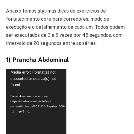
Abaixo temos algumas dicas de exercícios de
fortalecimento core para corredores, modo de
execução e o detalhamento de cada um. Todos podem
ser executados de 3 a 5 vezes por 45 segundos, com
intervalo de 20 segundos entre as séries.
1) Prancha Abdominal
Tocador
Media error: Format(s) not
supported or source(s) not
de
found
vídeo
Fazer download do arquivo:
https://chelso.com.br/site/wp-
content/uploads/2021/04/Arquivo_000-
_1_.mp4?_=1