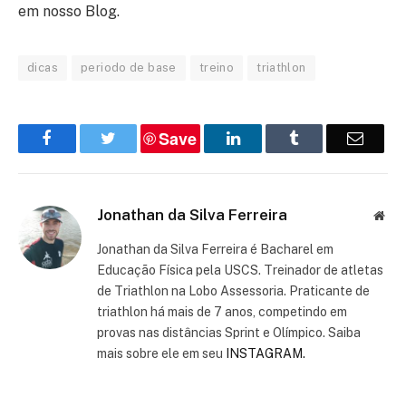
em nosso Blog.
dicas
periodo de base
treino
triathlon
Save
Facebook
Twitter
LinkedIn
Tumblr
Email
Jonathan da Silva Ferreira
Web
Jonathan da Silva Ferreira é Bacharel em
Educação Física pela USCS. Treinador de atletas
de Triathlon na Lobo Assessoria. Praticante de
triathlon há mais de 7 anos, competindo em
provas nas distâncias Sprint e Olímpico. Saiba
mais sobre ele em seu
INSTAGRAM.