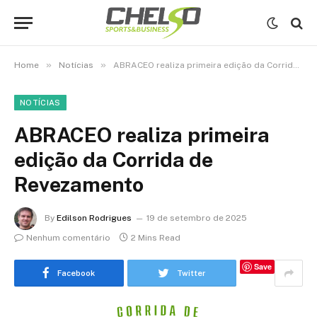
»
»
Home
Notícias
ABRACEO realiza primeira edição da Corrida de Revezamento
NOTÍCIAS
ABRACEO realiza primeira
edição da Corrida de
Revezamento
By
Edilson Rodrigues
19 de setembro de 2025
Nenhum comentário
2 Mins Read
Save
Facebook
Twitter