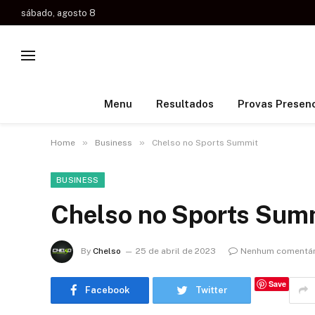
sábado, agosto 8
Menu
Resultados
Provas Presenc
»
»
Home
Business
Chelso no Sports Summit
BUSINESS
Chelso no Sports Sum
By
Chelso
25 de abril de 2023
Nenhum comentár
Save
Facebook
Twitter