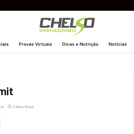
iais
Provas Virtuais
Dicas e Nutrição
Notícias
mit
io
3 Mins Read