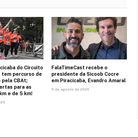
cicaba do Circuito
FalaTimeCast recebe o
 tem percurso de
presidente da Sicoob Cocre
o pela CBAt;
em Piracicaba, Evandro Amaral
ertas para as
5 de agosto de 2026
 km e de 5 km!
026