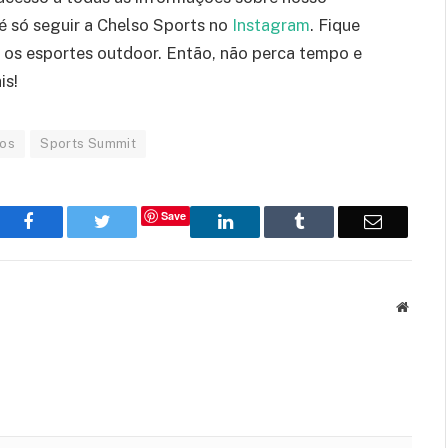
 é só seguir a Chelso Sports no
Instagram
. Fique
e os esportes outdoor. Então, não perca tempo e
is!
vos
Sports Summit
Save
Facebook
Twitter
LinkedIn
Tumblr
Email
Websit