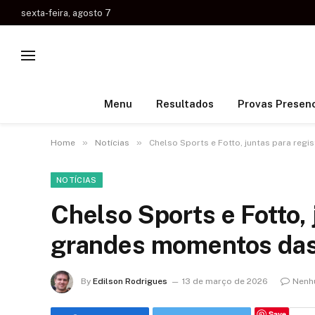
sexta-feira, agosto 7
Menu
Resultados
Provas Presenc
»
»
Home
Notícias
Chelso Sports e Fotto, juntas para reg
NOTÍCIAS
Chelso Sports e Fotto, 
grandes momentos das 
By
Edilson Rodrigues
13 de março de 2026
Nenh
Save