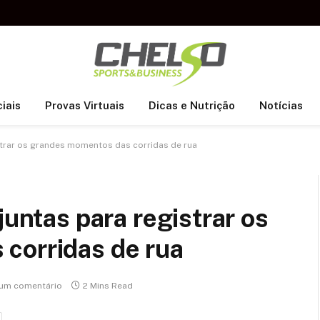
iais
Provas Virtuais
Dicas e Nutrição
Notícias
istrar os grandes momentos das corridas de rua
juntas para registrar os
corridas de rua
um comentário
2 Mins Read