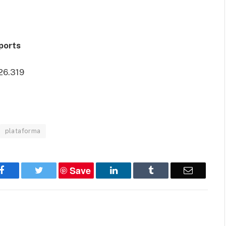
ports
 26.319
plataforma
Save
Facebook
Twitter
LinkedIn
Tumblr
Email