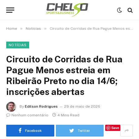
»
»
Home
Notícias
Circuito de Corridas de Rua Pague Menos estreia em Ribeirão Preto no dia 14/6; inscrições abertas
NOTÍCIAS
Circuito de Corridas de Rua
Pague Menos estreia em
Ribeirão Preto no dia 14/6;
inscrições abertas
By
Edilson Rodrigues
29 de maio de 2026
Nenhum comentário
4 Mins Read
Save
Facebook
Twitter