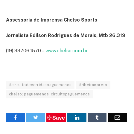
Assessoria de Imprensa Chelso Sports
Jornalista Edilson Rodrigues de Morais, Mtb 26.319
(19) 99706.1570 –
www.chelso.com.br
#circuitodecorridaspaguemenos
#ribeiraopreto
chelso; paguemenos; circuitopaguemenos
Save
Facebook
Twitter
LinkedIn
Tumblr
Email