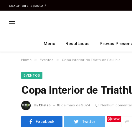
sexta-feira, agosto 7
Menu
Resultados
Provas Presenc
»
»
Home
Eventos
Copa Interior de Triathlon Paulínia
EVENTOS
Copa Interior de Triath
By
Chelso
18 de maio de 2024
Nenhum comentár
Save
Facebook
Twitter