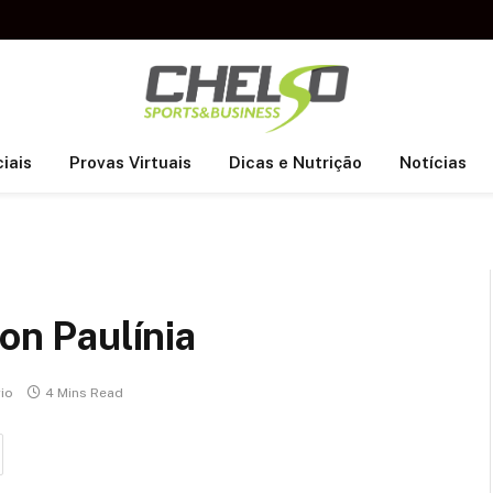
iais
Provas Virtuais
Dicas e Nutrição
Notícias
lon Paulínia
io
4 Mins Read