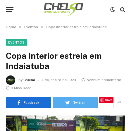
»
»
Home
Eventos
Copa Interior estreia em Indaiatuba
EVENTOS
Copa Interior estreia em
Indaiatuba
By
Chelso
4 de janeiro de 2024
Nenhum comentário
3 Mins Read
Save
Facebook
Twitter