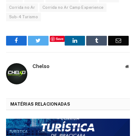
Corrida no Ar
Corrida no Ar Camp Experience
Sub-4 Turismo
Save
Facebook
Twitter
LinkedIn
Tumblr
Email
Chelso
Web
MATÉRIAS RELACIONADAS