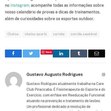
no
Instagram,
acompanhe todas as informações sobre
nosso calendário de provas e dicas de treinamentos,
além de curiosidades sobre os esportes outdoor.
Chelso
chelso sports
corrida
corrida saudável
Save
Facebook
Twitter
LinkedIn
Tumblr
Email
Gustavo Augusto Rodrigues
Inst
Gustavo Rodrigues atualmente trabalha na Care
Club Piracicaba. É Fisioterapeuta do Esporte e do
Exercício, com enfâse em Reeducação Funcional
atuando na prevenção e tratamento de lesões.
Um profissional dedicado a resolução de