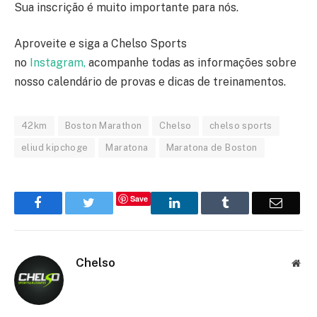
Sua inscrição é muito importante para nós.
Aproveite e siga a Chelso Sports
no
Instagram,
acompanhe todas as informações sobre
nosso calendário de provas e dicas de treinamentos.
42km
Boston Marathon
Chelso
chelso sports
eliud kipchoge
Maratona
Maratona de Boston
Save
Facebook
Twitter
LinkedIn
Tumblr
Email
Chelso
Web