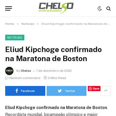
»
»
Home
Notícias
Eliud Kipchoge confirmado na Maratona de Boston
NOTÍCIAS
Eliud Kipchoge confirmado
na Maratona de Boston
By
Chelso
1 de dezembro de 2022
Nenhum comentário
2 Mins Read
Save
Facebook
Twitter
Eliud Kipchoge confirmado na Maratona de Boston
.
Recordista mundial, bicampeão olímpico e maior