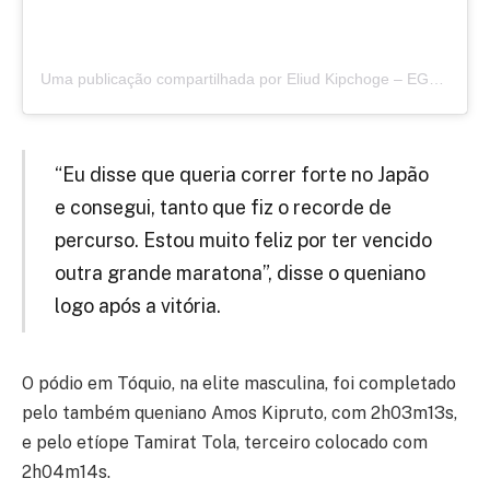
Uma publicação compartilhada por Eliud Kipchoge – EGH
(@ki
“Eu disse que queria correr forte no Japão
e consegui, tanto que fiz o recorde de
percurso. Estou muito feliz por ter vencido
outra grande maratona”, disse o queniano
logo após a vitória.
O pódio em Tóquio, na elite masculina, foi completado
pelo também queniano Amos Kipruto, com 2h03m13s,
e pelo etíope Tamirat Tola, terceiro colocado com
2h04m14s.