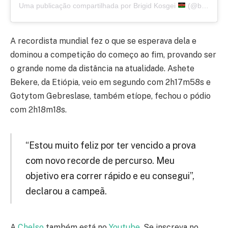
Uma publicação compartilhada por Brigid Kosgei
(@brigidkosgeithereal)
A recordista mundial fez o que se esperava dela e
dominou a competição do começo ao fim, provando ser
o grande nome da distância na atualidade. Ashete
Bekere, da Etiópia, veio em segundo com 2h17m58s e
Gotytom Gebreslase, também etíope, fechou o pódio
com 2h18m18s.
“Estou muito feliz por ter vencido a prova
com novo recorde de percurso. Meu
objetivo era correr rápido e eu consegui”,
declarou a campeã.
A
Chelso
também está no
Youtube
. Se inscreva no