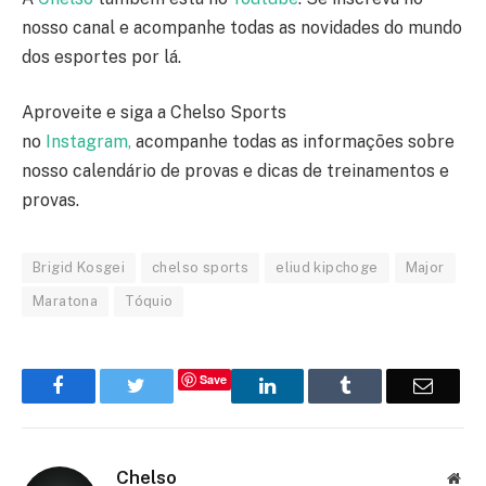
nosso canal e acompanhe todas as novidades do mundo
dos esportes por lá.
Aproveite e siga a Chelso Sports
no
Instagram,
acompanhe todas as informações sobre
nosso calendário de provas e dicas de treinamentos e
provas.
Brigid Kosgei
chelso sports
eliud kipchoge
Major
Maratona
Tóquio
Save
Facebook
Twitter
LinkedIn
Tumblr
Email
Chelso
Web