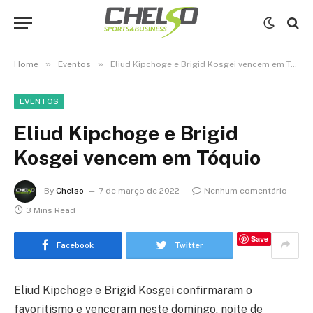
»
»
Home
Eventos
Eliud Kipchoge e Brigid Kosgei vencem em Tóquio
EVENTOS
Eliud Kipchoge e Brigid
Kosgei vencem em Tóquio
By
Chelso
7 de março de 2022
Nenhum comentário
3 Mins Read
Save
Facebook
Twitter
Eliud Kipchoge e Brigid Kosgei confirmaram o
favoritismo e venceram neste domingo, noite de