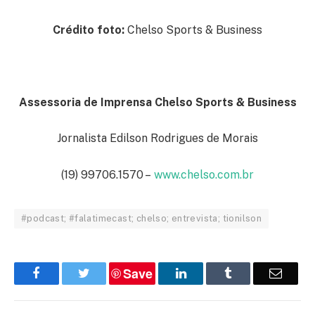
Crédito foto:
Chelso Sports & Business
Assessoria de Imprensa Chelso Sports & Business
Jornalista Edilson Rodrigues de Morais
(19) 99706.1570 –
www.chelso.com.br
#podcast; #falatimecast; chelso; entrevista; tionilson
Save
Facebook
Twitter
LinkedIn
Tumblr
Email