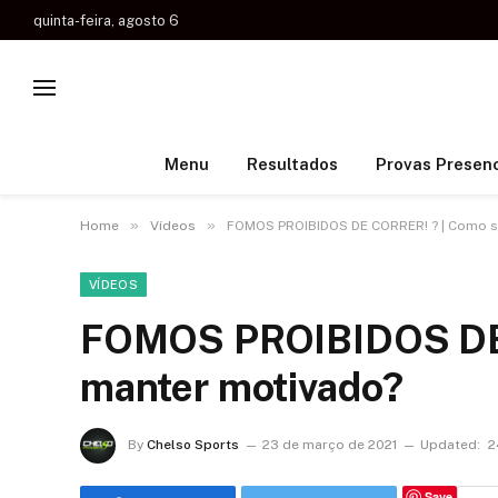
quinta-feira, agosto 6
Menu
Resultados
Provas Presenc
»
»
Home
Vídeos
FOMOS PROIBIDOS DE CORRER! ? | Como s
VÍDEOS
FOMOS PROIBIDOS DE 
manter motivado?
By
Chelso Sports
23 de março de 2021
Updated:
2
Save