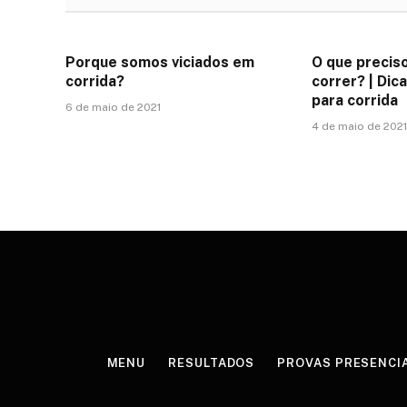
Porque somos viciados em
O que preciso
corrida?
correr? | Dic
para corrida
6 de maio de 2021
4 de maio de 202
MENU
RESULTADOS
PROVAS PRESENCI