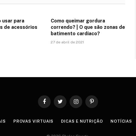
 usar para
Como queimar gordura
as de acessórios
correndo? | O que são zonas de
batimento cardíaco?
1
27 de abril de 2021
Facebook
Twitter
Instagram
Pinterest
AIS
PROVAS VIRTUAIS
DICAS E NUTRIÇÃO
NOTÍCIAS