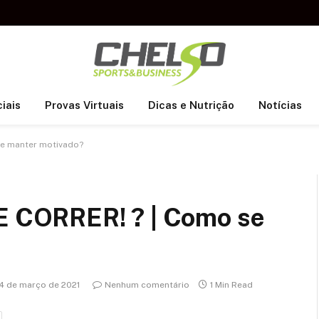
iais
Provas Virtuais
Dicas e Nutrição
Notícias
e manter motivado?
CORRER! ? | Como se
4 de março de 2021
Nenhum comentário
1 Min Read