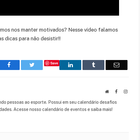
amos nos manter motivados? Nesse vídeo falamos
dicas para não desistir!!
Save
Facebook
Twitter
LinkedIn
Tumblr
Email
Website
Facebook
Instag
do pessoas ao esporte. Possui em seu calendário desafios
lidades. Acesse nosso calendário de eventos e saiba mais!