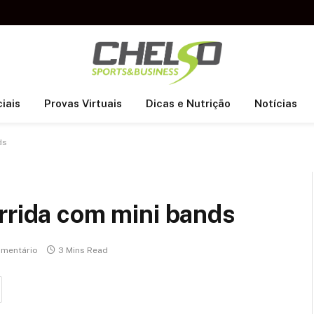
iais
Provas Virtuais
Dicas e Nutrição
Notícias
ds
rrida com mini bands
mentário
3 Mins Read