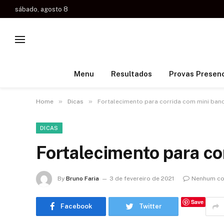
sábado, agosto 8
Menu
Resultados
Provas Presenc
»
»
Home
Dicas
Fortalecimento para corrida com mini ban
DICAS
Fortalecimento para co
By
Bruno Faria
3 de fevereiro de 2021
Nenhum co
Save
Facebook
Twitter