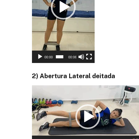
00:00
00:06
2) Abertura Lateral deitada
Tocador
de
vídeo