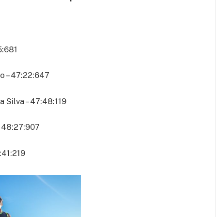
5:681
jo – 47:22:647
 Silva – 47:48:119
 48:27:907
:41:219