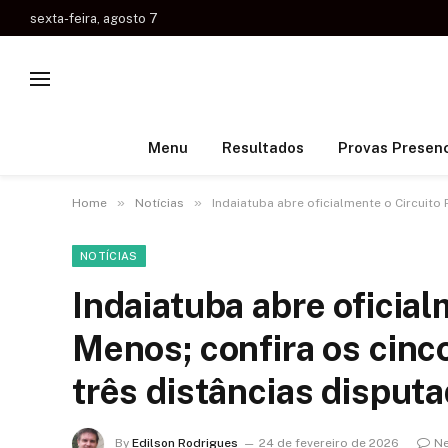
sexta-feira, agosto 7
Menu
Resultados
Provas Presenc
»
»
Home
Notícias
Indaiatuba abre oficialmente o Circuito
NOTÍCIAS
Indaiatuba abre oficia
Menos; confira os cinc
três distâncias disput
By
Edilson Rodrigues
24 de fevereiro de 2026
Ne