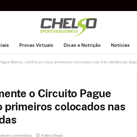
iais
Provas Virtuais
Dicas e Nutrição
Notícias
 Pague Menos; confira os cinco primeiros colocados nas três distâncias dis
lmente o Circuito Pague
o primeiros colocados nas
adas
nhum comentário
4 Mins Read