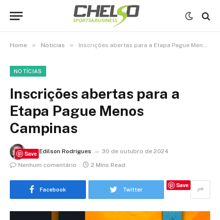
»
»
Home
Notícias
Inscrições abertas para a Etapa Pague Menos Campinas
NOTÍCIAS
Inscrições abertas para a
Etapa Pague Menos
Campinas
By
Edilson Rodrigues
30 de outubro de 2024
Save
Nenhum comentário
2 Mins Read
Save
Facebook
Twitter