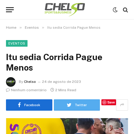
»
»
Home
Eventos
Itu sedia Corrida Pague Menos
EVENTOS
Itu sedia Corrida Pague
Menos
By
Chelso
24 de agosto de 2023
Nenhum comentário
2 Mins Read
Save
Facebook
Twitter