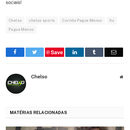
sociais!
Chelso
chelso sports
Corrida Pague Menos
Itu
Pague Menos
Save
Facebook
Twitter
LinkedIn
Tumblr
Email
Chelso
Web
MATÉRIAS RELACIONADAS