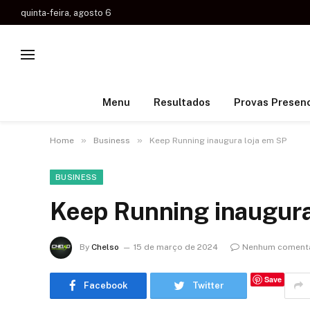
quinta-feira, agosto 6
Menu
Resultados
Provas Presenc
»
»
Home
Business
Keep Running inaugura loja em SP
BUSINESS
Keep Running inaugura
By
Chelso
15 de março de 2024
Nenhum comentá
Save
Facebook
Twitter