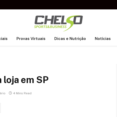
iais
Provas Virtuais
Dicas e Nutrição
Notícias
 loja em SP
rio
4 Mins Read