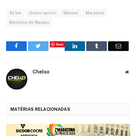
42 km
chelso sports
Manaus
Maratona
Maratona de Manaus
Save
Facebook
Twitter
LinkedIn
Tumblr
Email
Chelso
Web
MATÉRIAS RELACIONADAS