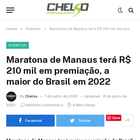
»
»
Home
Eventos
Maratona de Manaus terá R$ 210 mil em premiação, a maior do Brasil em 2022
EVENTOS
Maratona de Manaus terá R$
210 mil em premiação, a
maior do Brasil em 2022
By
Chelso
7 de julho de 2022
Updated:
8 de julho de
2022
Nenhum comentário
4 Mins Read
Save
Facebook
Twitter