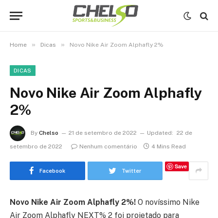
»
»
Home
Dicas
Novo Nike Air Zoom Alphafly 2%
DICAS
Novo Nike Air Zoom Alphafly
2%
By
Chelso
21 de setembro de 2022
Updated:
22 de
setembro de 2022
Nenhum comentário
4 Mins Read
Save
Facebook
Twitter
Novo Nike Air Zoom Alphafly 2%!
O novíssimo Nike
Air Zoom Alphafly NEXT% 2 foi projetado para