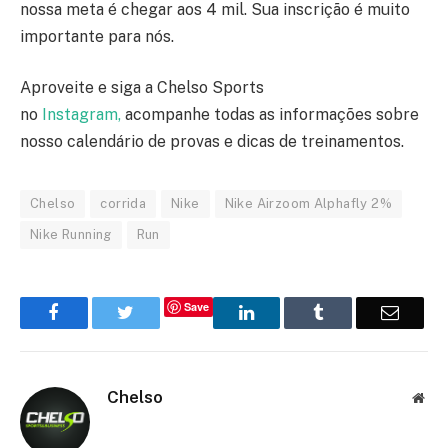
nossa meta é chegar aos 4 mil. Sua inscrição é muito
importante para nós.
Aproveite e siga a Chelso Sports
no
Instagram,
acompanhe todas as informações sobre
nosso calendário de provas e dicas de treinamentos.
Chelso
corrida
Nike
Nike Airzoom Alphafly 2%
Nike Running
Run
Save
Facebook
Twitter
LinkedIn
Tumblr
Email
Chelso
Web