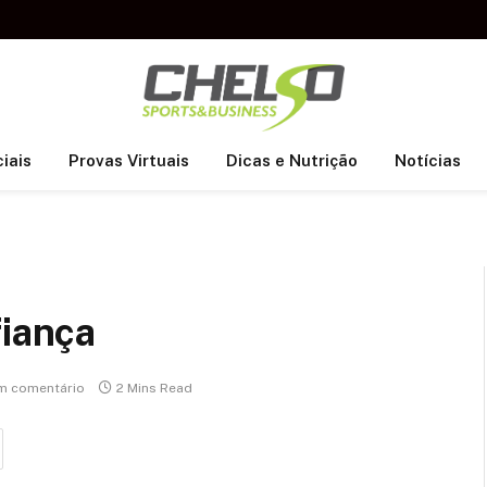
iais
Provas Virtuais
Dicas e Nutrição
Notícias
fiança
m comentário
2 Mins Read