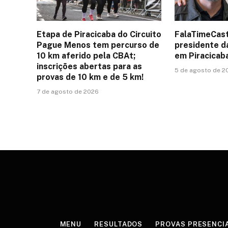
Etapa de Piracicaba do Circuito
FalaTimeCast
Pague Menos tem percurso de
presidente d
10 km aferido pela CBAt;
em Piracicab
inscrições abertas para as
5 de agosto de 2
provas de 10 km e de 5 km!
7 de agosto de 2026
MENU
RESULTADOS
PROVAS PRESENCI