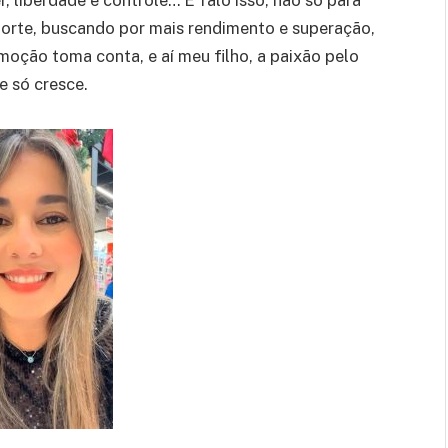
 liberdade e controle… E falo isso, não só para
orte, buscando por mais rendimento e superação,
moção toma conta, e aí meu filho, a paixão pelo
e só cresce.