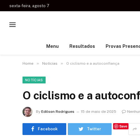
sexta-feira, agosto 7
Menu
Resultados
Provas Presenc
»
»
Home
Notícias
O ciclismo e a autoconfiança
NOTÍCIAS
O ciclismo e a autocon
By
Edilson Rodrigues
15 de maio de 2025
Nenhu
Save
Facebook
Twitter