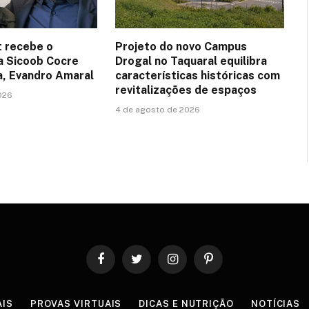
 recebe o
Projeto do novo Campus
a Sicoob Cocre
Drogal no Taquaral equilibra
a, Evandro Amaral
características históricas com
revitalizações de espaços
026
4 de agosto de 2026
Facebook
Twitter
Instagram
Pinterest
AIS
PROVAS VIRTUAIS
DICAS E NUTRIÇÃO
NOTÍCIAS