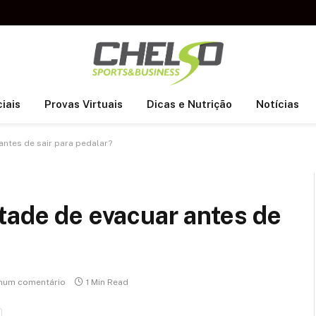
iais
Provas Virtuais
Dicas e Nutrição
Notícias
antes de sair para pedalar?
tade de evacuar antes de
hum comentário
1 Min Read