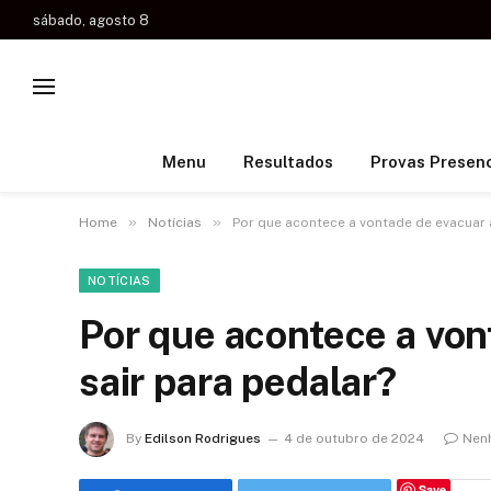
sábado, agosto 8
Menu
Resultados
Provas Presenc
»
»
Home
Notícias
Por que acontece a vontade de evacuar 
NOTÍCIAS
Por que acontece a von
sair para pedalar?
By
Edilson Rodrigues
4 de outubro de 2024
Nen
Save