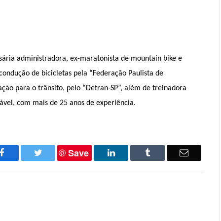
sária administradora, ex-maratonista de mountain bike e
ondução de bicicletas pela “Federação Paulista de
ação para o trânsito, pelo “Detran-SP”, além de treinadora
dável, com mais de 25 anos de experiência.
Save
Facebook
Twitter
LinkedIn
Tumblr
Email