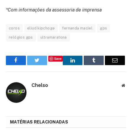
*Com informações da assessoria de imprensa
coros
eliud kipchoge
fernanda maciel
gps
relógios gps
ultramaratona
Save
Facebook
Twitter
LinkedIn
Tumblr
Email
Chelso
Web
MATÉRIAS RELACIONADAS