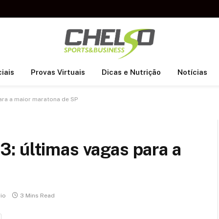
iais
Provas Virtuais
Dicas e Nutrição
Notícias
ara a maior maratona de SP
: últimas vagas para a
io
3 Mins Read