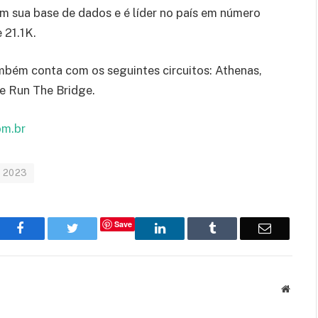
m sua base de dados e é líder no país em número
 21.1K.
mbém conta com os seguintes circuitos: Athenas,
 e Run The Bridge.
om.br
n 2023
Save
Facebook
Twitter
LinkedIn
Tumblr
Email
Websit