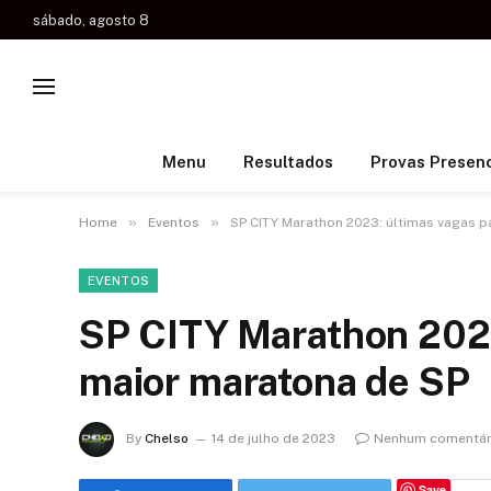
sábado, agosto 8
Menu
Resultados
Provas Presenc
»
»
Home
Eventos
SP CITY Marathon 2023: últimas vagas p
EVENTOS
SP CITY Marathon 2023
maior maratona de SP
By
Chelso
14 de julho de 2023
Nenhum comentár
Save