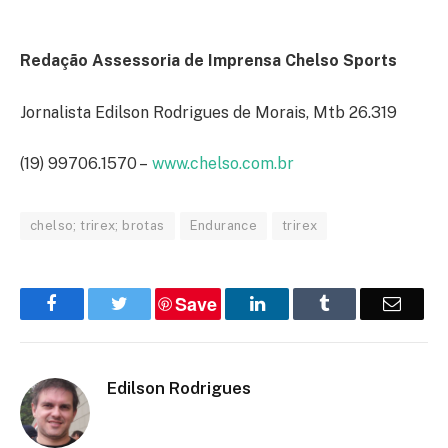
Redação Assessoria de Imprensa Chelso Sports
Jornalista Edilson Rodrigues de Morais, Mtb 26.319
(19) 99706.1570 –
www.chelso.com.br
chelso; trirex; brotas
Endurance
trirex
Save
Facebook
Twitter
LinkedIn
Tumblr
Email
Edilson Rodrigues