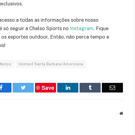
xclusivos.
r acesso a todas as informações sobre nosso
 é só seguir a Chelso Sports no
Instagram
. Fique
e os esportes outdoor. Então, não perca tempo e
is!
 Menos
Unimed Santa Barbara/Americana
Save
Facebook
Twitter
LinkedIn
Tumblr
Email
Websit