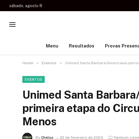
sábado, agosto 8
Menu
Resultados
Provas Presenc
»
»
Home
Eventos
Unimed Santa Barbara/Americana patroci
EVENTOS
Unimed Santa Barbara/
primeira etapa do Circ
Menos
By
Chelso
22 de fevereiro de 2024
Nenhum come