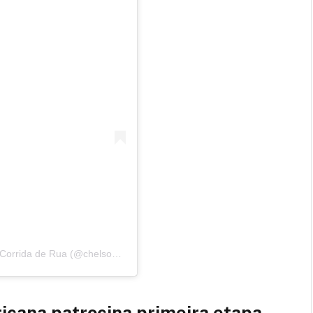
Uma publicação compartilhada por Chelso Sports • Corrida de Rua (@chelsosports)
cana patrocina primeira etapa