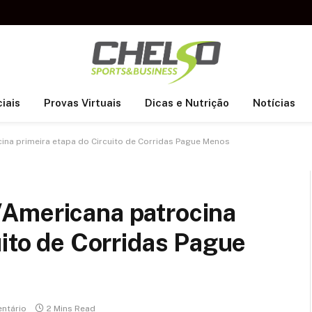
iais
Provas Virtuais
Dicas e Nutrição
Notícias
na primeira etapa do Circuito de Corridas Pague Menos
Americana patrocina
uito de Corridas Pague
ntário
2 Mins Read