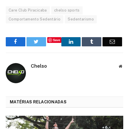
Care Club Piracicaba
chelso sports
Comportamento Sedentário
Sedentarismo
Save
Facebook
Twitter
LinkedIn
Tumblr
Email
Chelso
Web
MATÉRIAS RELACIONADAS