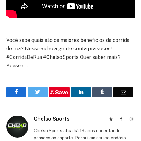
Você sabe quais são os maiores benefícios da corrida
de rua? Nesse vídeo a gente conta pra vocês!
#CorridaDeRua #ChelsoSports Quer saber mais?
Acesse …
Save
Facebook
Twitter
LinkedIn
Tumblr
Email
Chelso Sports
Website
Facebook
Inst
Chelso Sports atua há 13 anos conectando
pessoas ao esporte. Possui em seu calendário