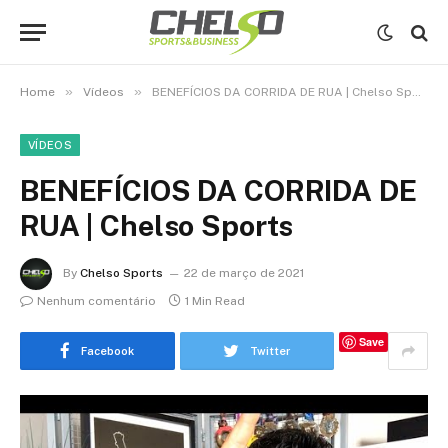
»
»
Home
Vídeos
BENEFÍCIOS DA CORRIDA DE RUA | Chelso Sports
VÍDEOS
BENEFÍCIOS DA CORRIDA DE
RUA | Chelso Sports
By
Chelso Sports
22 de março de 2021
Nenhum comentário
1 Min Read
Save
Facebook
Twitter