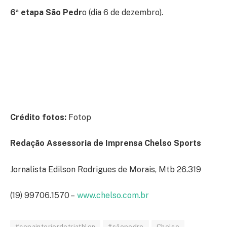
6ª etapa São Pedr
o (dia 6 de dezembro).
Crédito fotos:
Fotop
Redação Assessoria de Imprensa Chelso Sports
Jornalista Edilson Rodrigues de Morais, Mtb 26.319
(19) 99706.1570 –
www.chelso.com.br
#copainteriordetriathlon
#sãopedro
Chelso