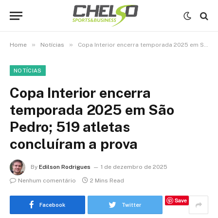
»
»
Home
Notícias
Copa Interior encerra temporada 2025 em São Pedro; 519 atletas concluíram a prova
NOTÍCIAS
Copa Interior encerra
temporada 2025 em São
Pedro; 519 atletas
concluíram a prova
By
Edilson Rodrigues
1 de dezembro de 2025
Nenhum comentário
2 Mins Read
Save
Facebook
Twitter