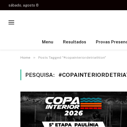
sábado, agosto 8
Menu
Resultados
Provas Presenc
»
Home
Posts Tagged "#copainteriordetriathlon"
PESQUISA:
#COPAINTERIORDETRI