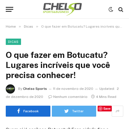
»
»
Home
Dicas
O que fazer em Botucatu? Lugares incríveis que você precisa conhecer!
DICAS
O que fazer em Botucatu?
Lugares incríveis que você
precisa conhecer!
By
Chelso Sports
11 de novembro de 2020
Updated:
2
de dezembro de 2020
Nenhum comentário
4 Mins Read
Save
Facebook
Twitter