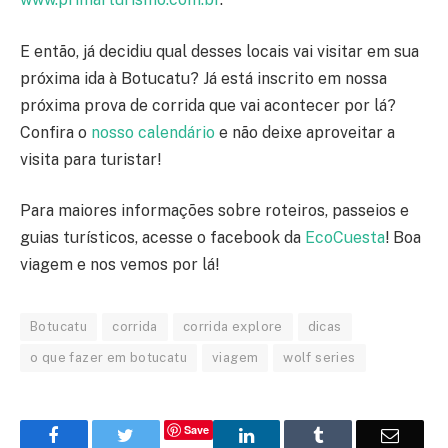
E então, já decidiu qual desses locais vai visitar em sua
próxima ida à Botucatu? Já está inscrito em nossa
próxima prova de corrida que vai acontecer por lá?
Confira o
nosso calendário
e não deixe aproveitar a
visita para turistar!
Para maiores informações sobre roteiros, passeios e
guias turísticos, acesse o facebook da
EcoCuesta
! Boa
viagem e nos vemos por lá!
Botucatu
corrida
corrida explore
dicas
o que fazer em botucatu
viagem
wolf series
Save
Facebook
Twitter
LinkedIn
Tumblr
Email