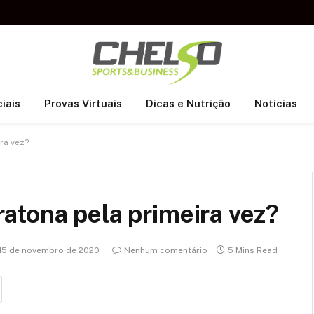
iais
Provas Virtuais
Dicas e Nutrição
Notícias
ra vez?
atona pela primeira vez?
15 de novembro de 2020
Nenhum comentário
5 Mins Read