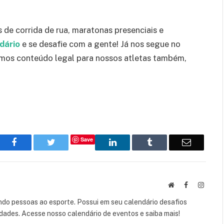
 de corrida de rua, maratonas presenciais e
dário
e se desafie com a gente! Já nos segue no
emos conteúdo legal para nossos atletas também,
Save
Facebook
Twitter
LinkedIn
Tumblr
Email
Website
Facebook
Instag
do pessoas ao esporte. Possui em seu calendário desafios
lidades. Acesse nosso calendário de eventos e saiba mais!