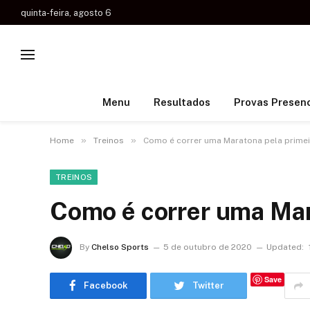
quinta-feira, agosto 6
Menu
Resultados
Provas Presenc
»
»
Home
Treinos
Como é correr uma Maratona pela primei
TREINOS
Como é correr uma Mar
By
Chelso Sports
5 de outubro de 2020
Updated:
Save
Facebook
Twitter