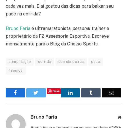
cada vez mais. E aí gostou das dicas para baixar seu
pace na corrida?
Bruno Faria
é ultramaratonista,
p
ersonal trainer
e
proprietário da F2 Assessoria Esportiva. Escreve
mensalmente para o Blog da Chelso Sports.
alimentação
corrida
corrida de rua
pace
Treinos
Save
Facebook
Twitter
LinkedIn
Tumblr
Email
Bruno Faria
Web
Bruno Faria é formado em educação física (CREF