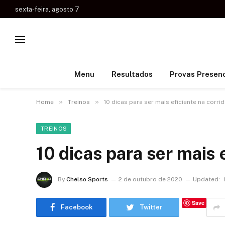
sexta-feira, agosto 7
Menu
Resultados
Provas Presenc
»
»
Home
Treinos
10 dicas para ser mais eficiente na corri
TREINOS
10 dicas para ser mais 
By
Chelso Sports
2 de outubro de 2020
Updated:
Save
Facebook
Twitter