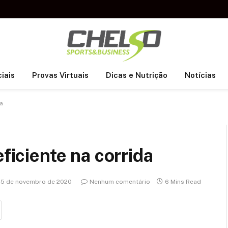
iais
Provas Virtuais
Dicas e Nutrição
Notícias
da
eficiente na corrida
15 de novembro de 2020
Nenhum comentário
6 Mins Read