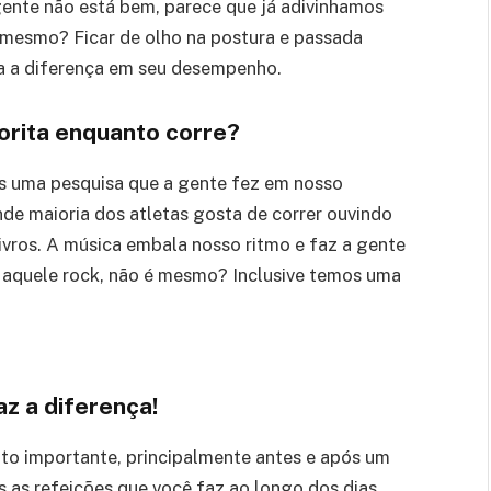
 gente não está bem, parece que já adivinhamos
é mesmo? Ficar de olho na postura e passada
da a diferença em seu desempenho.
vorita enquanto corre?
as uma pesquisa que a gente fez em nosso
de maioria dos atletas gosta de correr ouvindo
livros. A música embala nosso ritmo e faz a gente
r aquele rock, não é mesmo? Inclusive temos uma
z a diferença!
to importante, principalmente antes e após um
s as refeições que você faz ao longo dos dias