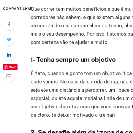
Que correr tem muitos benefícios e que é mui
COMPARTILHAR
corredores não sabem, é que existem alguns h
na corrida de rua, que vão além do treino, al
mais o seu desempenho. Por isso, listamos par
com certeza vão te ajudar e muito!
1- Tenha sempre um objetivo
Save
É fato, quando a gente tem um objetivo, fica
onde vamos. No caso da corrida de rua, não é
seja ele uma distância a percorrer, um “pace
especial, ou até aquela medalha linda de um 
um objetivo claro faz com que você consiga 
de claro, te deixar motivado a treinar!
2- Se desafie além da “zona de co