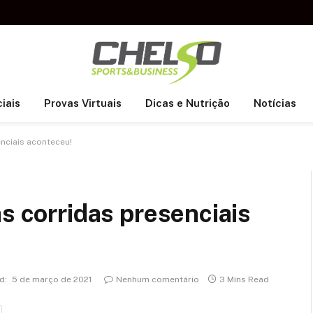
iais
Provas Virtuais
Dicas e Nutrição
Notícias
nciais aconteceu!
s corridas presenciais
d:
5 de março de 2021
Nenhum comentário
3 Mins Read