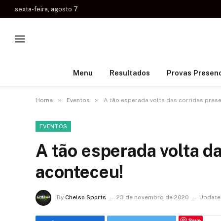
sexta-feira, agosto 7
Menu
Resultados
Provas Presenc
»
»
Home
Eventos
A tão esperada volta das corridas prese
EVENTOS
A tão esperada volta da
aconteceu!
By
Chelso Sports
23 de novembro de 2020
Update
Save