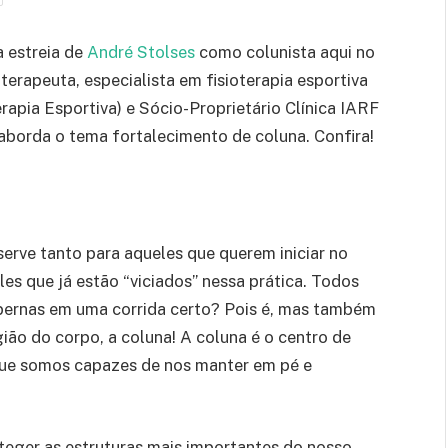
 estreia de
André Stolses
como colunista aqui no
oterapeuta, especialista em fisioterapia esportiva
apia Esportiva) e Sócio-Proprietário Clínica IARF
 aborda o tema fortalecimento de coluna. Confira!
erve tanto para aqueles que querem iniciar no
es que já estão “viciados” nessa prática. Todos
pernas em uma corrida certo? Pois é, mas também
ião do corpo, a coluna! A coluna é o centro de
que somos capazes de nos manter em pé e
teger as estruturas mais importantes do nosso