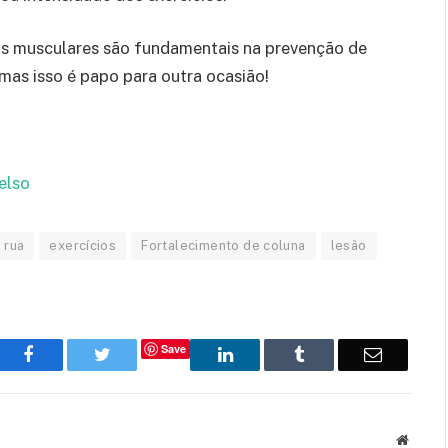
s musculares são fundamentais na prevenção de
mas isso é papo para outra ocasião!
elso
 rua
exercícios
Fortalecimento de coluna
lesão
Save
Facebook
Twitter
LinkedIn
Tumblr
Email
Websit