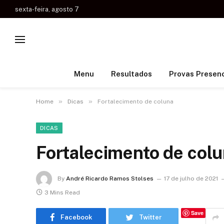
sexta-feira, agosto 7
Menu
Resultados
Provas Presenc
»
»
Home
Dicas
Fortalecimento de coluna
DICAS
Fortalecimento de col
By
André Ricardo Ramos Stolses
17 de julho de 2021
3 Mins Read
Save
Facebook
Twitter