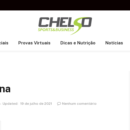
iais
Provas Virtuais
Dicas e Nutrição
Notícias
una
Updated:
19 de julho de 2021
Nenhum comentário