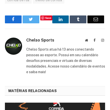
corrida de rua
treino de corrida
Save
Facebook
Twitter
LinkedIn
Tumblr
Email
Chelso Sports
Website
Facebook
Inst
Chelso Sports atua há 13 anos conectando
pessoas ao esporte. Possui em seu calendário
desafios presenciais e virtuais de diversas
modalidades. Acesse nosso calendário de eventos
e saiba mais!
MATÉRIAS RELACIONADAS