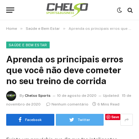
»
»
Home
Saúde e Bem Estar
Aprenda os principais erros que você não deve cometer no seu treino de corrida
SAÚDE E BEM ESTAR
Aprenda os principais erros
que você não deve cometer
no seu treino de corrida
By
Chelso Sports
10 de agosto de 2020
Updated:
15 de
novembro de 2020
Nenhum comentário
6 Mins Read
Save
Facebook
Twitter